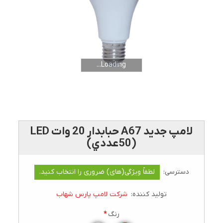
Loading...
لامپ جديد A67 حبابدار 20 وات LED
(50عددي)
دسترسی:
لطفاً ویژگی(های) ضروری را انتخاب کنید.
تولید کننده:
شرکت لامپ پارس شهاب
رنگ
*