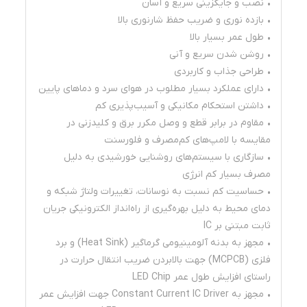
• نصب و جایگزینی سریع و آسان
• بازده نوری و ضریب حفظ شارنوری بالا
• طول عمر بسیار بالا
• روشن شدن سریع و آنی
• طراحی جذاب و کاربردی
• دارای عملکرد بسیار مطلوب در هوای سرد و دماهای پایین
• داشتن استحکام مکانیکی و آسیب‌پذیری کم
• مقاوم در برابر قطع و وصل مکرر برق و کلیدزنی در
مقایسه با لامپ‌های کم‌مصرف و فلورسنت
• سازگاری با سیستم‌های روشنایی خورشیدی به دلیل
مصرف بسیار کم انرژی
• حساسیت کم نسبت به نوسانات، تغییرات ولتاژ شبکه و
دمای محیط به دلیل بهره‌گیری از راه‌انداز الکترونیکی جریان
ثابت مبتنی بر IC
• مجهز به بدنه آلومینیومی گرماگیر (Heat Sink) و برد
فلزی (MCPCB) جهت بالابردن ضریب انتقال حرارت در
راستای افزایش طول عمر LED Chip
• مجهز به Constant Current IC Driver جهت افزایش عمر