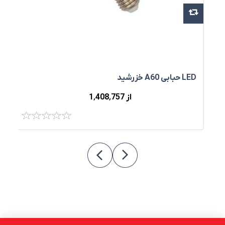
LED حبابی A60 خزرشید
D
از 1٬408٬757