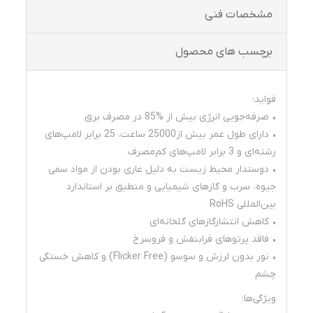
مشخصات فنی
برچسب های محصول
فواید:
• صرفه‌جویی انرژی بیش از %85 در مصرف برق
• دارای طول عمر بیش از25000 ساعت، 25 برابر لامپ‌های
رشته‌ای و 3 برابر لامپ‌های کم‌مصرف
• دوستدار محیط زیست به دلیل عاری بودن از مواد سمی
جیوه، سرب و گازهای شیمیایی و منطبق بر استاندارد
بین‌المللی RoHS
• کاهش انتشارگازهای گلخانه‌ای
• فاقد پرتوهای فرابنفش و فروسرخ
• نور بدون لرزش و سوسو (Flicker Free) و کاهش خستگی
چشم
ویژگی‌ها: