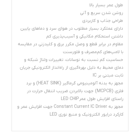
طول عمر بسیار بالا
روشن شدن سریع و آنی
طراحی جذاب و کاربردی
دارای عملکرد بسیار مطلوب در هوای سرد و دماهای پایین
داشتن استحکام مکانیکی و آسیب‌پذیری کم
مقاوم در برابر قطع و وصل مکرر برق و کلیدزنی در مقایسه
با لامپ‌های کم‌مصرف و فلورسنت
حساسیت کم نسبت به نوسانات، تغییرات ولتاژ شبکه و
دمای محیط به دلیل بهره‌گیری از راه‌انداز الکترونیکی جریان
ثابت مبتنی بر IC
مجهز به بدنه آلومینیومی گرماگیر (HEAT SINK) و برد
فلزی (MCPCB) جهت بالابردن ضریب انتقال حرارت در
راستای افزایش طول عمرLED CHIP
مجهز به Constant Current IC Driver جهت افزایش عمر و
کارکرد درایور الکترونیک و منبع نوری LED