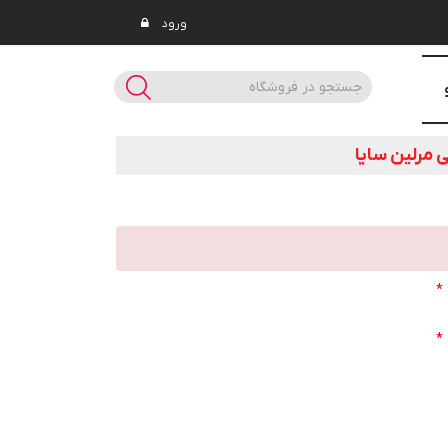
ورود
 مرلين سایا
*
*