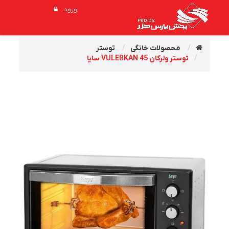
ورود
محصولات خانگی
توستر
توستر ولرکان VULERKAN 45 سایا