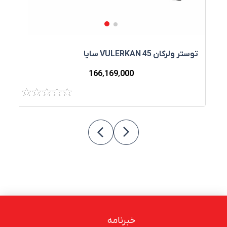
توستر ولرکان VULERKAN 45 سایا
ت
166٬169٬000
خبرنامه