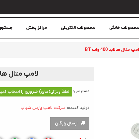
حصولات خانگی
محصولات الکتریکی
مراکز پخش
جستجو
مپ متال هالاید 400 وات BT
لامپ متال هالاید 400 
دسترسی:
لطفاً ویژگی(های) ضروری را انتخاب کنید
تولید کننده:
شرکت لامپ پارس شهاب
ارسال رایگان