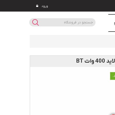
ورود
وات BT
.