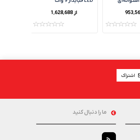
LED حبابدار 9 وات
LED فلاور
از 1٬628٬688
از 16٬482٬318
اشتراک
ما را دنبال کنید