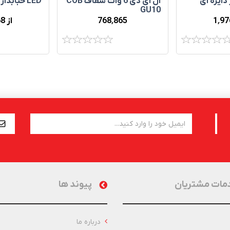
ال ای دی 6 وات شفاف COB
دایره ای
LED حبابدار استوانه‌ای
GU10
768٬865
1٬97
از 953٬568
مات مشتریان
پیوند ها
درباره ما