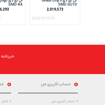
ال ای دی 6 وات شفاف
ال ای دی توکار 
SMD GU10
SMD-K4
2٬019٬573
6٬293
خبرنامه
حساب کاربری من
خد
حساب کاربری من
اخبار