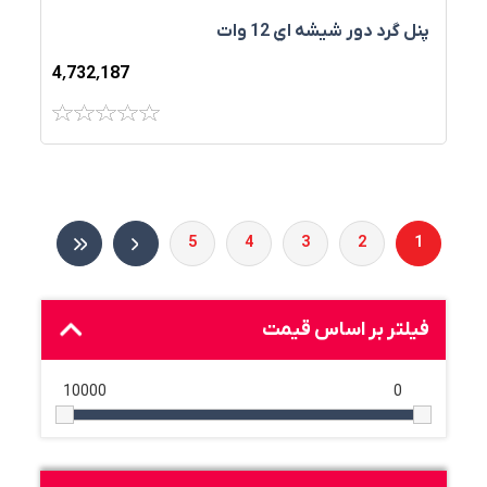
پنل گرد دور شيشه اي 12 وات
4٬732٬187
5
4
3
2
1
فیلتر بر اساس قیمت
10000
0