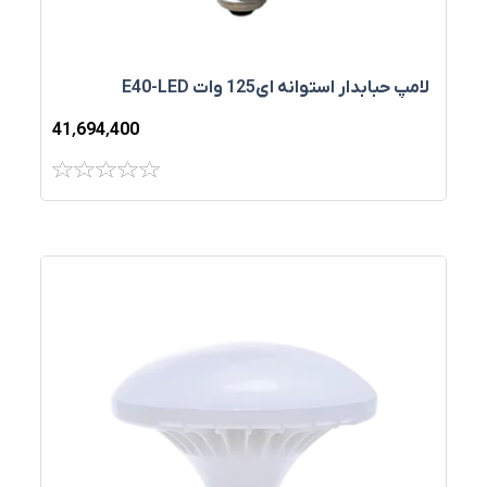
لامپ حبابدار استوانه اي125 وات E40-LED
41٬694٬400