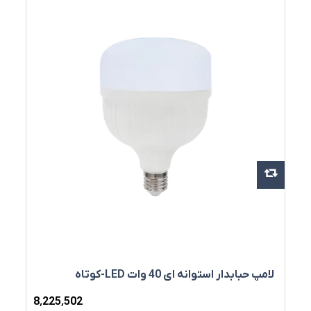
لامپ حبابدار استوانه اي 40 وات LED-کوتاه
8٬225٬502