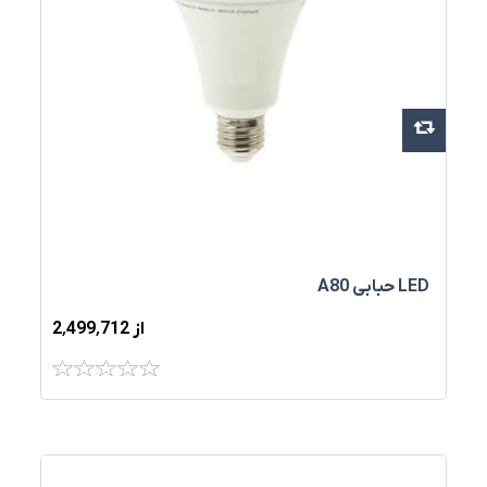
LED حبابی A80
از 2٬499٬712