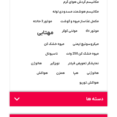
مکانیسم گردش هوای گرم
مکانیسم هوشمند مسدودی لوله
مکمل غذاساز میوه و گوشت
موتور 3 حالته
موتور dc
مولتی کوکر
مهتابی
میکروسوئیچ ایمنی
میوه خشک کن
میوه خشک کن 250 وات
ناسیونال
نمایشگر تعویض فیلتر
نویزگیر
هالوژن
هالوژنی
هپا
همزن
هواکش
هواکش توربو
دسته ها