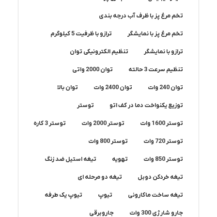
تخم مرغ پز با ظرف آب درجه بندی
تخم مرغ پز با نمایشگر
ترازو با ظرفیت 5 کیلوگرم
ترازو با نمایشگر
تنظیم الکترونیکی توان
تنظیم سرعت 3 حالته
توان 2000 واتی
توان 240 وات
توان 2400 وات
توان بالا
توزیع یکنواخت دما در کف اتو
توستر
توستر 1600 وات
توستر 2000 وات
توستر 3 کاره
توستر 720 وات
توستر 800 وات
توستر 850 وات
تهویه
تیغه استیل ضد زنگ
تیغه خردکن دوبل
تیغه دو مرحله ای
تیغه ساخت ماکارونی
تیوپ
تیوپ یک طرفه
جارو شارژی 300 وات
جاروبرقی