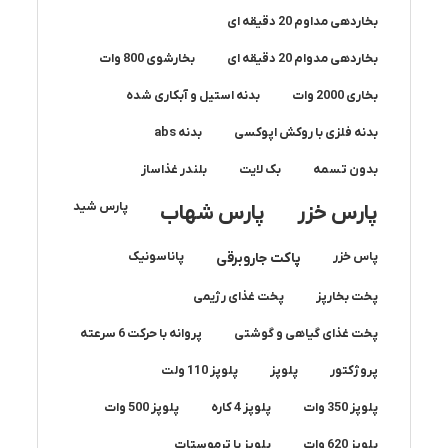
بخاردهی مداوم 20 دقیقه ای
بخاردهی مدوام 20 دقیقه ای
بخارشوی 800 وات
بخاری 2000 وات
بدنه استیل و آبکاری شده
بدنه فلزی با روکش اپوکسی
بدنه abs
بدون تسمه
بک لایت
بلندر غذاساز
پارس شید
پارس خزر
پارس شهاب
پاس خزر
پاکت جاروبرقی
پاناسونیک
پخت بخارپز
پخت غذای رژیمی
پخت غذای گیاهی و گوشتی
پروانه با حرکت 6 سرعته
پروژکتور
پلوپز
پلوپز 110 ولت
پلوپز 350 وات
پلوپز 4 کاره
پلوپز 500 وات
پلوپز 620 وات
پلوپز با ترموستات