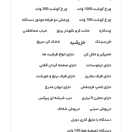
چرخ گوشت 1000 وات
چرخ گوشت 300 وات
چرخ گوشت 700 وات
چرخش دو طرفه موتور دستگاه
چندکاره
حالت گرم نگهدار برنج
حباب محافظتی
خزرسینتک
خزرشید
خشک کن سریع
خمیرگیر و خلال کن
دارای انواع ظرفیت ها
دارای ترموستات
دارای صفحه گردان قفلی
دارای ظرف بخارپز
دارای ظرف برنج و خورشت
دارای لامپ فرابنفش
دارای لیوان مدرج
دارای مخزن 5 لیتری
درب شیشه ای پیرکس
درپوش سینی
درپوش شفاف
دستگاه با عایق کاری دوبل
دستگاه تصفیه هوا 105 وات