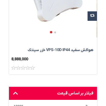
هواکش سفيد VPS-10D IP44 خزر سینتک
8٬888٬000
فیلتر بر اساس قیمت