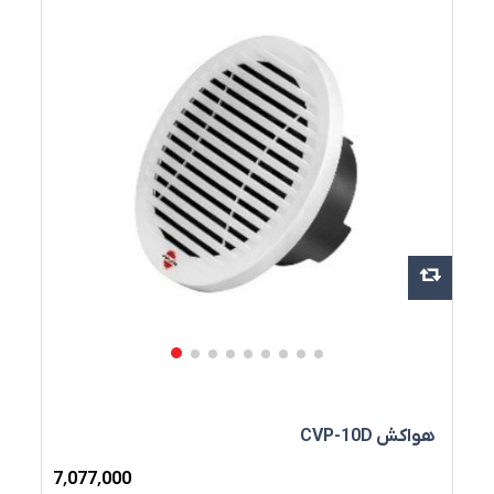
هواکش CVP-10D
7٬077٬000