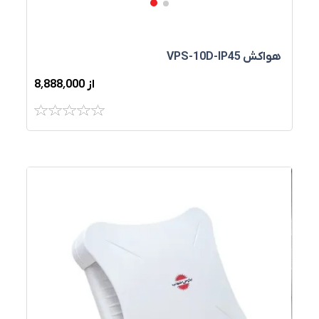
هواکش VPS-10D-IP45
از 8٬888٬000